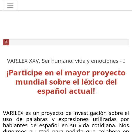
Herramientas
Ha completado el % de este formulario
%
VARILEX XXV. Ser humano, vida y emociones - I
¡Participe en el mayor proyecto
mundial sobre el léxico del
español actual!
VARILEX es un proyecto de investigación sobre el
uso de palabras y expresiones utilizadas por
hablantes de español en su vida cotidiana. Nos
dirigimos a usted para pedirle que colabore en